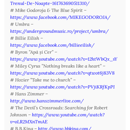
Trenul-De-Noapte-161763690511310/
# Mike Godoroja & The Blue Spirit –
https://www.facebook.com/MIKEGODOROJA/
# Umbra –
https://undergroundmusic.ro/project/umbra/
# Billie Eilish –
https://www.facebook.com/billieeilish/
# Byron ”Apă și Cer” –
https://www.youtube.com/watch?v=12htWbQx_sY
# Miley Cyrus ”Nothing breaks like a heart” –
https://www.youtube.com/watch?v=qtwot6j83V8
# Hozier ”Take me to church” –
https://www.youtube.com/watch?v=PVjiKRfKpPI
# Hans Zimmer –
http://www.hanszimmerlive.com/
# The Devil’s Crossroads: Searching for Robert
Johnson –
https://www.youtube.com/watch?
v=oLR2MXnTmAE
# B.B.King –
http://www.bbking.com/