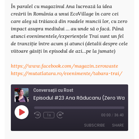
În paralel cu magazinul Ana lucrează la idea
creării în România a unui EcoVillage în care cei
care aleg să trăiască din roadele muncii lor, cu zero
impact asupra mediului … au unde să o facă. Până
atunci evenimentele/experiențele Trai sunt un fel
de tranziție între acum și atunci (detalii despre cele
viitoare găsiți în episodul de azi…pe la jumate)
https://www.facebook.com/magazin.zerowaste
https://mutatlatara.ro/evenimente/tabara-trai/
Conversații cu Rost
Episodul #23 Ana Răducanu (Z
Play
1x
00:00
/
36:40
Rewind
Fast
Episode
10
Forward
SUBSCRIBE
SHARE
Seconds
30
seconds