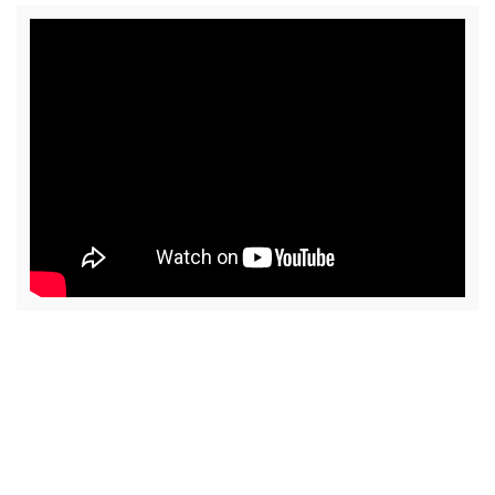
'
class="input-embed input-embed-
190"/>