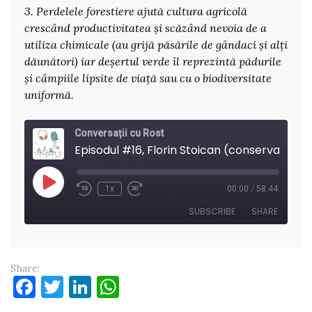
3. Perdelele forestiere ajută cultura agricolă
crescând productivitatea și scăzând nevoia de a
utiliza chimicale (au grijă păsările de gândaci și alți
dăunători) iar deșertul verde îl reprezintă pădurile
și câmpiile lipsite de viață sau cu o biodiversitate
uniformă.
Conversații cu Rost
Episodul #16, Florin Stoica
Play
1x
00:00
/
58:44
Rewind
Fast
Episode
10
Forward
SUBSCRIBE
SHARE
Seconds
30
seconds
SHARE
RSS FEED
Share:
Facebook
Twitter
LinkedIn
WhatsApp
LINK
EMBED